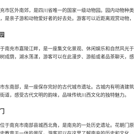
充市区外南郊，是四川省唯一的国家一级动物园。园内动物种类
，是亲子游和动物爱好者的好去处。游客可以近距离观赏动物，
园
于南充市嘉陵江畔，是一座集文化景观、休闲娱乐和自然风光于
树成荫，湖水荡漾，游客可以在此漫步、游船或者品茶聊天，感
市东南部，是一座保存完好的古代城市遗址。古城内有明清建筑
街道，感受古代文明的韵味，品味传统川西文化的独特魅力。
门
位于南充市南部县城西北角，是南充的一处历史遗址。花朝门原
史教育于一体的景区。游客可以在这里了解南充的历史和文化，