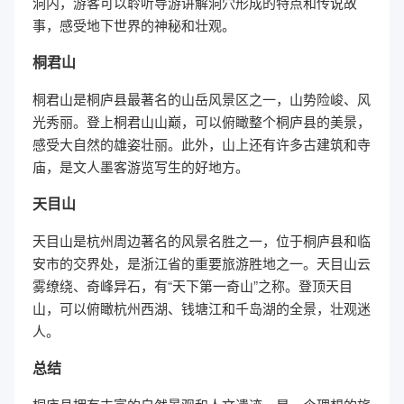
洞内，游客可以聆听导游讲解洞穴形成的特点和传说故
事，感受地下世界的神秘和壮观。
桐君山
桐君山是桐庐县最著名的山岳风景区之一，山势险峻、风
光秀丽。登上桐君山山巅，可以俯瞰整个桐庐县的美景，
感受大自然的雄姿壮丽。此外，山上还有许多古建筑和寺
庙，是文人墨客游览写生的好地方。
天目山
天目山是杭州周边著名的风景名胜之一，位于桐庐县和临
安市的交界处，是浙江省的重要旅游胜地之一。天目山云
雾缭绕、奇峰异石，有“天下第一奇山”之称。登顶天目
山，可以俯瞰杭州西湖、钱塘江和千岛湖的全景，壮观迷
人。
总结