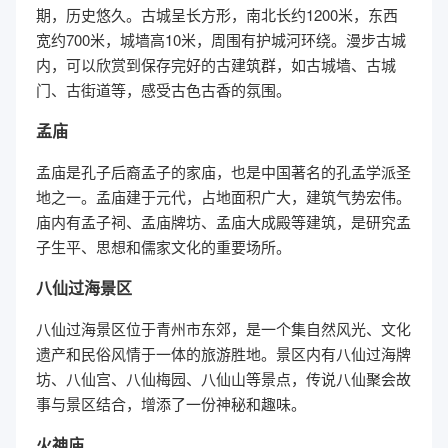
期，历史悠久。古城呈长方形，南北长约1200米，东西
宽约700米，城墙高10米，周围有护城河环绕。漫步古城
内，可以欣赏到保存完好的古建筑群，如古城墙、古城
门、古街道等，感受古色古香的氛围。
孟庙
孟庙是孔子后裔孟子的家庙，也是中国著名的孔孟学派圣
地之一。孟庙建于元代，占地面积广大，建筑气势宏伟。
庙内有孟子祠、孟庙牌坊、孟庙大成殿等建筑，是研究孟
子生平、思想和儒家文化的重要场所。
八仙过海景区
八仙过海景区位于青州市东郊，是一个集自然风光、文化
遗产和民俗风情于一体的旅游胜地。景区内有八仙过海牌
坊、八仙宫、八仙梅园、八仙山等景点，传说八仙聚会故
事与景区结合，增添了一份神秘和趣味。
火神庙