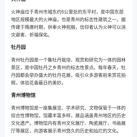
火神庙位于青州市城东约5公里处的东平村，是中国东部
地区规模最大的火神庙，也是青州的标志性建筑之一。据
传建于隋唐时期，供奉火神祝融，信仰者认为火神可以消
灾避害、祈福保佑。
牡丹园
青州牡丹园是一个集牡丹栽培、观赏和研究为一体的园林
景区，是中国牡丹之乡青州的标志性景点。每年春天，牡
丹园都会举办盛大的牡丹花展，吸引众多游客前来赏花拍
照，体验花香蔽日的美妙。
青州博物馆
青州博物馆是一座集展览、学术研究、文物保管于一体的
综合性博物馆，馆藏丰富多样，展品涵盖青州地区的历史
文化遗产。博物馆内有青州文化展厅、陶瓷展厅、书画展
厅等展区，向游客展示青州悠久的历史和灿烂的文化。