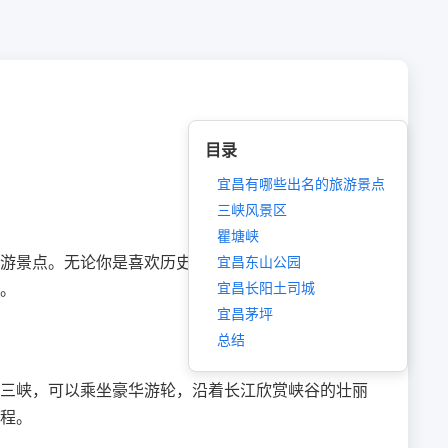
目录
宜昌有哪些出名的旅游景点
三峡风景区
瞿塘峡
游景点。无论你是喜欢历史文化还是自然风光，这里
宜昌东山公园
。
宜昌长阳土司城
宜昌茅坪
总结
三峡，可以乘坐豪华游轮，沿着长江欣赏峡谷的壮丽
程。