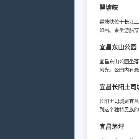
瞿塘峡
瞿塘峡位于长江三
如画。乘坐游船穿
宜昌东山公园
宜昌东山公园坐落
风光。公园内有悬
宜昌长阳土司
长阳土司城是宜昌
到这个独特民族的
宜昌茅坪