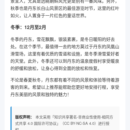
景宜人，尤其是远眺朝鲜风光更是别有一番风味。另外，
秋季也是丹东长白山风景区的最佳游览时节，这里的红叶
如火，让人置身于一片红色的童话世界。
冬季：12月至2月
冬季的丹东，雪花飘飘，银装素裹，是冬日暖阳的好去
处。在这个季节，最值得一去的地方莫过于丹东的凤凰山
滑雪场，这里有着优质的雪道和设施，是冬季滑雪爱好者
的天堂。此外，冬季还可以到丹东的温泉度假村享受暖泉
的舒缓和放松，让身心得到全面的放松和恢复。
不论是春夏秋冬，丹东都有着不同的风景和体验等待着游
客的到来。希望以上推荐能帮助您更好地安排行程，享受
丹东美丽的风景和独特的魅力！
版权声明：
本文采用「知识共享署名-非商业性使用-相同方
式共享 4.0 国际许可协议」（CC BY-NC-SA 4.0）进行授
权。