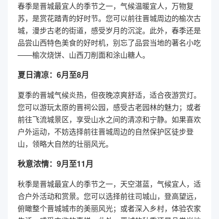
春季是晋城最宜人的季节之一，气候温暖宜人，万物复
苏，是赏花踏青的好时节。您可以前往晋城周边的榆次古
城，漫步古老的街道，感受岁月的沉淀。此外，春季还是
品尝山西特色美食的好时机，别忘了品尝当地的著名小吃
——榆次烧饼、山西刀削面和涂山糖人。
夏日清凉：6月至8月
夏季的晋城气候炎热，但夜晚凉爽舒适，适合夜游赏灯。
您可以游玩太原的晋祠公园，感受古老园林的魅力；或者
前往飞流城景区，享受山水之间的清凉和宁静。如果喜欢
户外运动，不妨选择前往晋城周边的自然保护区徒步登
山，领略大自然的壮丽风光。
秋意浓情：9月至11月
秋季是晋城最宜人的季节之一，天空湛蓝，气候宜人，适
合户外活动和赏景。您可以选择前往司城山，登高望远，
俯瞰整个晋城城市的美丽风光；或者深入乡村，体验农家