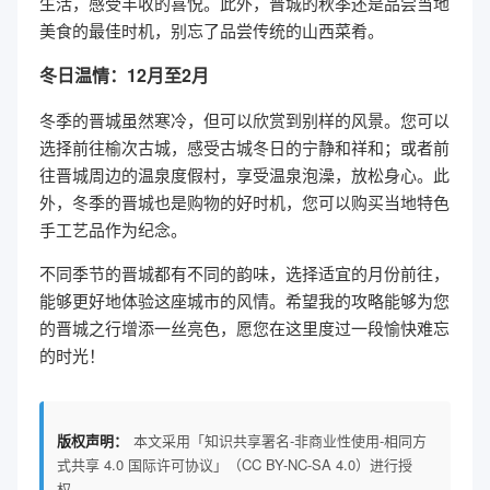
生活，感受丰收的喜悦。此外，晋城的秋季还是品尝当地
美食的最佳时机，别忘了品尝传统的山西菜肴。
冬日温情：12月至2月
冬季的晋城虽然寒冷，但可以欣赏到别样的风景。您可以
选择前往榆次古城，感受古城冬日的宁静和祥和；或者前
往晋城周边的温泉度假村，享受温泉泡澡，放松身心。此
外，冬季的晋城也是购物的好时机，您可以购买当地特色
手工艺品作为纪念。
不同季节的晋城都有不同的韵味，选择适宜的月份前往，
能够更好地体验这座城市的风情。希望我的攻略能够为您
的晋城之行增添一丝亮色，愿您在这里度过一段愉快难忘
的时光！
版权声明：
本文采用「知识共享署名-非商业性使用-相同方
式共享 4.0 国际许可协议」（CC BY-NC-SA 4.0）进行授
权。