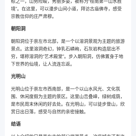
标之一，山势险峻，秀丽多姿，被称为“桂南第一山水胜
境”。在这里，可以漫步山间小道，拜访古庙佛寺，感受
宗教信仰的庄严肃穆。
朝阳洞
朝阳洞位于崇左市北部，是一个以溶洞景观为主题的旅游
景点。这里溶洞奇幻，钟乳石嶙峋，石灰岩构造层出不
穷，堪称溶洞的“艺术殿堂”。步入朝阳洞，仿佛置身于地
下世界的仙境，让人流连忘返。
光明山
光明山位于崇左市西南部，是一个以山水风光、文化氛
围、休闲度假为主题的景区。这里山峦叠嶂，绿树成荫，
是市民周末休闲的好去处。在光明山，可以徒步登山，欣
赏日出日落，感受与自然的亲密接触。
结语