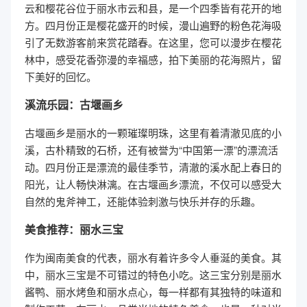
云和樱花谷位于丽水市云和县，是一个四季皆有花开的地
方。四月份正是樱花盛开的时候，漫山遍野的粉色花海吸
引了无数游客前来赏花踏春。在这里，您可以漫步在樱花
林中，感受花香弥漫的幸福感，拍下美丽的花海照片，留
下美好的回忆。
溪流乐园：古堰画乡
古堰画乡是丽水的一颗璀璨明珠，这里有着清澈见底的小
溪，古朴精致的石桥，还有被誉为“中国第一漂”的漂流活
动。四月份正是漂流的最佳季节，清澈的溪水配上春日的
阳光，让人畅快淋漓。在古堰画乡漂流，不仅可以感受大
自然的鬼斧神工，还能体验刺激与快乐并存的乐趣。
美食推荐：丽水三宝
作为闽南美食的代表，丽水有着许多令人垂涎的美食。其
中，丽水三宝是不可错过的特色小吃。这三宝分别是丽水
酱鸭、丽水烤鱼和丽水点心，每一样都有其独特的味道和