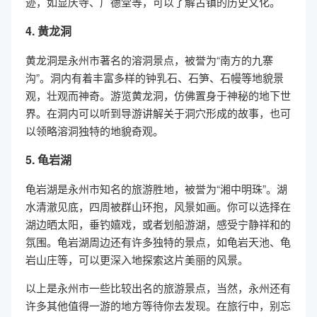
迹，如显庆寺、广德堂等，可以了解古镇的历史文化。
4. 黄龙洞
黄龙洞是永州市著名的溶洞景点，被誉为“南方的九寨
沟”。洞内有着丰富多样的钟乳石、石笋、石幔等地貌景
观，壮观而神奇。游览黄龙洞，仿佛置身于神秘的地下世
界。在洞内可以听到导游讲解关于洞穴形成的故事，也可
以领略溶洞独特的地貌奇观。
5. 龟岩湖
龟岩湖是永州市知名的旅游胜地，被誉为“湘中明珠”。湖
水清澈见底，四周被群山环抱，风景如画。你可以选择在
湖边晒太阳，垂钓嬉戏，或者划船游湖，感受宁静祥和的
氛围。龟岩湖周边还有许多独特的景点，如龟岩天池、龟
岩山庄等，可以更深入地探索这片美丽的风景。
以上是永州市一些比较出名的旅游景点，当然，永州还有
许多其他值得一游的地方等待你去发现。在旅行中，别忘