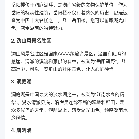
岳阳楼位于洞庭湖畔，是湖南省级的文物保护单位。作为
岳阳的标志性建筑，岳阳楼不仅有着悠久的历史，更是被
誉为中国十大名楼之一。登上岳阳楼，您可以俯瞰湖光山
色，感受湖南的独特魅力。
2. 沩山风景名胜区
沩山风景名胜区是国家AAAA级旅游景区，这里有陡峭的
悬崖、清澈的溪流和葱郁的森林，被誉为“岳阳碧野”。登
高远眺，可以一览群山的壮丽景色，让人心旷神怡。
3. 洞庭湖
洞庭湖是中国最大的淡水湖之一，被誉为“江南水乡的精
华”。湖水清澈见底，沿岸是连绵不断的湿地和稻田，是
众多候鸟的天堂。游船湖上，感受湖光山色，领略湖南水
乡风情。
4. 唐昭陵