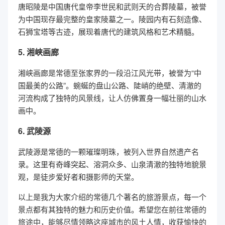
唐昭陵是中国唐代皇帝李世民和武则天的合葬陵墓，被誉
为中国现存最完整的皇家陵墓之一。陵园内有石刻造像、
石狮宝塔等古迹，展现着唐代的建筑风格和艺术精髓。
5. 湘峡画廊
湘峡画廊是常德至张家界的一段沿江风光带，被誉为“中
国最美的公路”。蜿蜒的盘山公路、陡峭的绝壁、清澈的
河流构成了独特的风景线，让人仿佛置身一幅壮丽的山水
画中。
6. 武陵源
武陵源是常德的一颗璀璨明珠，被列入世界自然遗产名
录。这里有奇峰突起、溶洞众多、山泉清澈的独特地貌景
观，是徒步爱好者和摄影师的天堂。
以上是我为大家介绍的常德几个著名的旅游景点，每一个
景点都有其独特的魅力和历史价值。希望您在前往常德的
旅途中，能够尽情领略这座城市的风土人情，收获愉快的