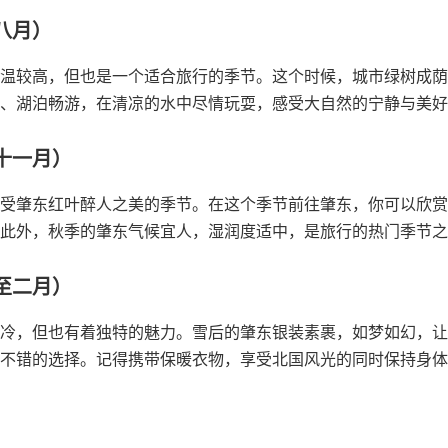
八月）
温较高，但也是一个适合旅行的季节。这个时候，城市绿树成荫
、湖泊畅游，在清凉的水中尽情玩耍，感受大自然的宁静与美好
十一月）
受肇东红叶醉人之美的季节。在这个季节前往肇东，你可以欣赏
此外，秋季的肇东气候宜人，湿润度适中，是旅行的热门季节之
至二月）
冷，但也有着独特的魅力。雪后的肇东银装素裹，如梦如幻，让
不错的选择。记得携带保暖衣物，享受北国风光的同时保持身体