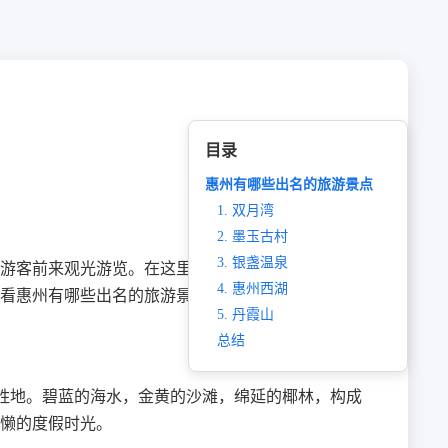
目录
惠州有哪些出名的旅游景点
1. 双月湾
2. 墨玉古村
3. 银盏温泉
游客前来观光游览。在这里，您可以感受到浓厚的岭
4. 惠州西湖
看惠州有哪些出名的旅游景点吧。
5. 丹霞山
总结
游胜地。碧蓝的海水，金黄的沙滩，绵延的椰林，构成
懒的度假时光。