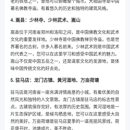
老的铁塔之一，登塔可以俯瞰整个城市。大相国寺是中国
著名佛教寺庙，有着悠久的历史和独特的建筑风格。
4. 嵩县：少林寺、少林武术、嵩山
嵩县位于河南省郑州和洛阳之间，是中国佛教文化和武术
文化的重要发祥地。少林寺是中国佛教禅宗寺庙，也是世
界著名的古刹，许多人慕名前来。少林武术则是中国武术
的代表之一，您可以在这里学习和感受中国武术的魅力。
嵩山不仅是中国五岳之一，还是道家文化的发源地，是体
味中国传统文化的好去处。
5. 驻马店：龙门古镇、黄河湿地、万亩荷塘
驻马店是河南省一座充满诗情画意的小城，有着优美的自
然风光和独特的人文景致。龙门古镇是驻马店的标志性景
点，古建筑保存完好，有浓厚的历史氛围。黄河湿地是一
片生态保护区域，是候鸟栖息地，您可以在这里感受大自
然的美好。万亩荷塘是驻马店夏季的一道亮丽风景线，荷
花盛开时，池塘成片，美不胜收。