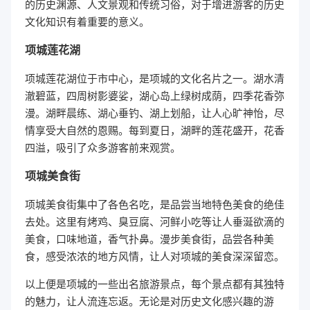
的历史渊源、人文景观和传统习俗，对于增进游客的历史
文化知识有着重要的意义。
项城莲花湖
项城莲花湖位于市中心，是项城的文化名片之一。湖水清
澈碧蓝，四周树影婆娑，湖心岛上绿树成荫，四季花香弥
漫。湖畔晨练、湖心垂钓、湖上划船，让人心旷神怡，尽
情享受大自然的恩赐。每到夏日，湖畔的莲花盛开，花香
四溢，吸引了众多游客前来观赏。
项城美食街
项城美食街集中了各色名吃，是品尝当地特色美食的绝佳
去处。这里有烤鸡、臭豆腐、河鲜小吃等让人垂涎欲滴的
美食，口味地道，香气扑鼻。漫步美食街，品尝各种美
食，感受浓浓的地方风情，让人对项城的美食深深留恋。
以上便是项城的一些出名旅游景点，每个景点都有其独特
的魅力，让人流连忘返。无论是对历史文化感兴趣的游