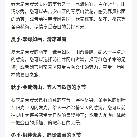
春天是吉安最美丽的季节之一，气温适宜，百花盛开，山
清水秀。您可以去吉安市区的青原山赏花，感受春风拂面
的清爽；或者前往庐陵风景区，欣赏桃花、梨花、樱花等
各色花海，尽情享受春日的美好时光。
夏季-翠绿如画，清凉避暑
夏天是吉安的雨季，绿草如茵，山峦叠嶂，给人一种清凉
的感觉。您可以选择前往井冈山避暑，探寻红色革命的足
迹；或者到吉州窑景区感受古陶文化的魅力，享受一场别
样的夏日之旅。
秋季-金黄满山，宜人宜适游的季节
秋季是吉安最具有诗意的季节，层林尽染，金黄色的树叶
在阳光下闪闪发光，给人一种温馨宜人的感觉。您可以前
往灵山大峡谷感受大自然的鬼斧神工；或者去龙虎山体验
一把登山的乐趣，俯瞰秋日的美景。
冬季-银装素裹，静谧清幽的季节