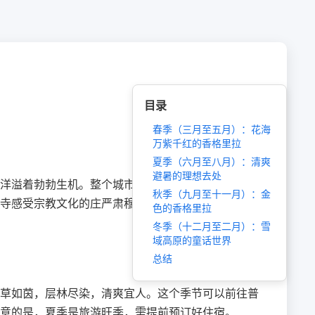
目录
春季（三月至五月）：花海
万紫千红的香格里拉
夏季（六月至八月）：清爽
避暑的理想去处
洋溢着勃勃生机。整个城市被各色鲜花点缀，犹如一
秋季（九月至十一月）：金
寺感受宗教文化的庄严肃穆。需要注意的是，春季气
色的香格里拉
冬季（十二月至二月）：雪
域高原的童话世界
总结
草如茵，层林尽染，清爽宜人。这个季节可以前往普
意的是，夏季是旅游旺季，需提前预订好住宿。