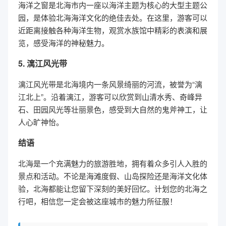
海洋之窗是北海市内一座以海洋主题为核心的大型主题公
园，是体验北海海洋文化的绝佳去处。在这里，游客可以
近距离接触各种海洋生物，观赏水族馆中精彩的表演和展
览，感受海洋的神秘魅力。
5. 漓江风光带
漓江风光带是北海境内一条风景绮丽的河流，被誉为“漓
江北上”。沿着漓江，游客可以欣赏到山清水秀、奇峰异
石、田园风光等壮丽景色，感受到大自然的鬼斧神工，让
人心旷神怡。
结语
北海是一个充满魅力的旅游胜地，拥有着众多引人入胜的
景点和活动。不论是海滩度假、山岛探险还是海洋文化体
验，北海都能让您留下深刻的美好回忆。计划您的北海之
行吧，相信您一定会被这座城市的魅力所征服！