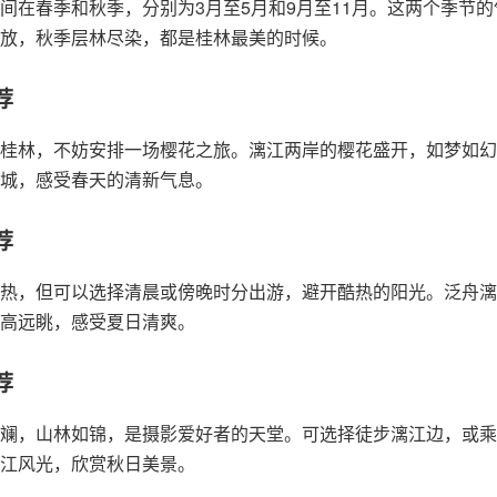
间在春季和秋季，分别为3月至5月和9月至11月。这两个季节
放，秋季层林尽染，都是桂林最美的时候。
荐
桂林，不妨安排一场樱花之旅。漓江两岸的樱花盛开，如梦如幻
城，感受春天的清新气息。
荐
热，但可以选择清晨或傍晚时分出游，避开酷热的阳光。泛舟漓
高远眺，感受夏日清爽。
荐
斓，山林如锦，是摄影爱好者的天堂。可选择徒步漓江边，或乘
江风光，欣赏秋日美景。