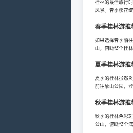
桂林的最佳旅行时
风景。春季樱花绽
春季桂林游推
如果选择春季前往
山，俯瞰整个桂林
夏季桂林游推
夏季的桂林虽然炎
前往象山公园，登
秋季桂林游推
秋季的桂林色彩斑
公山，俯瞰整个漓