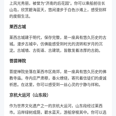
上风光秀丽，被誉为“济南的后花园”。你可以乘船前往长
山岛，欣赏碧海蓝天，悠闲漫步于白色沙滩上，感受别样
的度假生活。
莱西古城
莱西古城建于明代，保存完整，是一座具有悠久历史的古
城。漫步古城中，仿佛能感受到时光的流转和岁月的沉
淀。古城墙、古街道、古建筑，皆散发着浓厚的古韵。
菩提禅院
菩提禅院坐落在莱西市区南郊，是一座具有悠久历史的佛
教寺庙。寺内庄严肃穆，香火缭绕，寄托着信徒们的虔诚
祈愿。在这里，你可以感受到一丝心灵的宁静与祥和。
京杭大运河（山东段）
作为世界文化遗产之一的京杭大运河，山东段经过莱西
市。沿岸绿树成荫，碧水蓝天，游船穿梭其中。你可以选